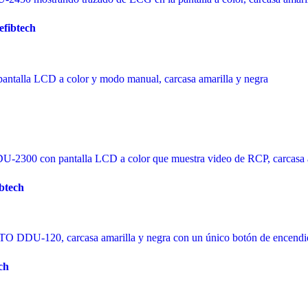
fibtech
btech
ch