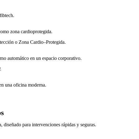
fibtech.
rotección o Zona Cardio–Protegida.
.
os