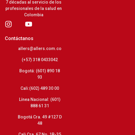
7 décadas al servicio de los
profesionales de la salud en
Colombia
Contáctanos
allers@allers.com.co
(+57) 318 0433042
Bogotá: (601) 890 18
93
Cali:(602) 489 30 00
Línea Nacional: (601)
888 61 31
Bogotá Cra. 49 #127 D
48
Cali Cra. 67 No. 1B-35