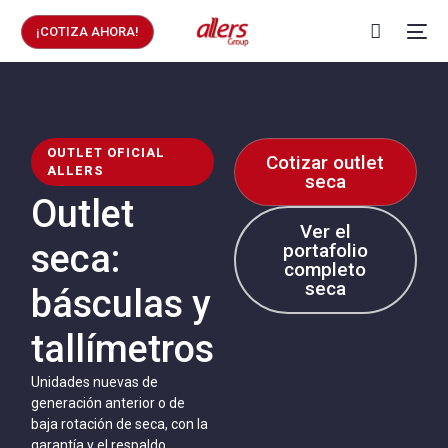
¡COTIZA AHORA!
OUTLET OFICIAL
Cotizar outlet
ALLERS
seca
Outlet
Ver el
seca:
portafolio
completo
seca
básculas y
tallímetros
Unidades nuevas de
generación anterior o de
baja rotación de seca, con la
garantía y el respaldo