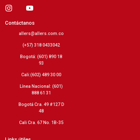
Contáctanos
allers@allers.com.co
(+57) 318 0433042
Bogotá: (601) 890 18
93
Cali:(602) 489 30 00
Línea Nacional: (601)
888 61 31
Bogotá Cra. 49 #127 D
48
Cali Cra. 67 No. 1B-35
Links útiles