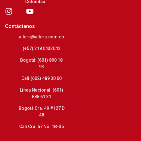
Colombia
Contáctanos
allers@allers.com.co
(+57) 318 0433042
Bogotá: (601) 890 18
93
Cali:(602) 489 30 00
Línea Nacional: (601)
888 61 31
Bogotá Cra. 49 #127 D
48
Cali Cra. 67 No. 1B-35