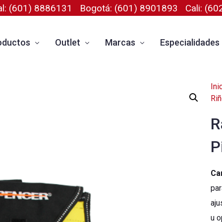
al: (601) 8886131
Bogotá: (601) 8901893
Cali: (6
oductos
Outlet
Marcas
Especialidades
Ini
tálogo Completo
Outlet Welch Allyn
Allmed
Pediatría
Riñ
s
sumos Médicos
Outlet de instrumental quirúrgico Tontarra
Seca
Análisis de Com
R
es
uipos Médicos
Outlet Spencer
Welch Allyn
Guias
P
dicamentos
Outlet Seca
IntraMedical
trumental Quirúrgico
Tontarra
Ca
par
West Química
aju
Primedic
u o