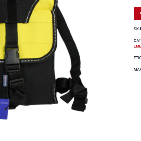
SKU
CAT
EME
ETI
MA