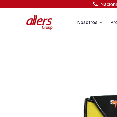
Nacion
Nosotros
Pr
Contacto
Ca
Trabaja con nosotro
In
Preguntas frecuent
Eq
Me
Ins