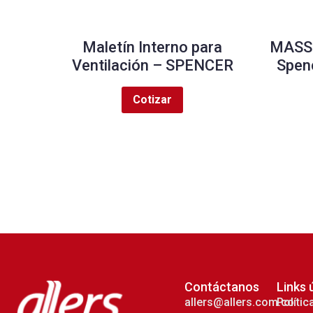
Maletín Interno para
MASS 
Ventilación – SPENCER
Spenc
Cotizar
Contáctanos
Links 
allers@allers.com.co
Polític