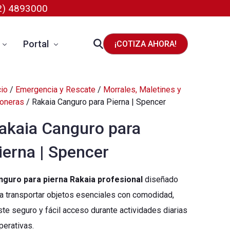
02) 4893000
Portal
¡COTIZA AHORA!
cio
/
Emergencia y Rescate
/
Morrales, Maletines y
Paga tu factura
oneras
/ Rakaia Canguro para Pierna | Spencer
posición Corporal
Rastrea tu pedido
akaia Canguro para
Portal de Proveedores
ierna | Spencer
nguro para pierna Rakaia profesional
diseñado
a transportar objetos esenciales con comodidad,
ste seguro y fácil acceso durante actividades diarias
perativas.