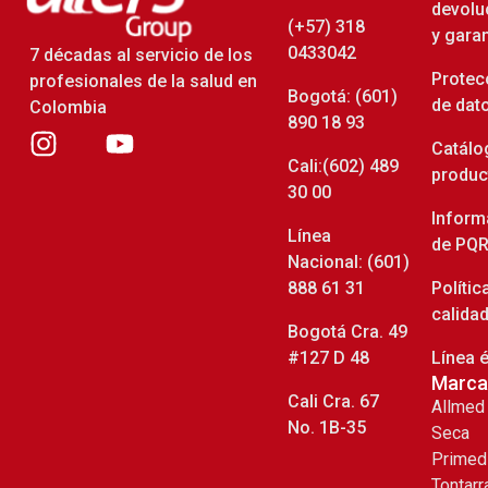
devolu
(+57) 318
y gara
0433042
7 décadas al servicio de los
Protec
profesionales de la salud en
Bogotá: (601)
de dat
Colombia
890 18 93
Catálo
Cali:(602) 489
produc
30 00
Inform
Línea
de PQR
Nacional: (601)
888 61 31
Polític
calida
Bogotá Cra. 49
#127 D 48
Línea é
Marca
Cali Cra. 67
Allmed
No. 1B-35
Seca
Primed
Tontarr