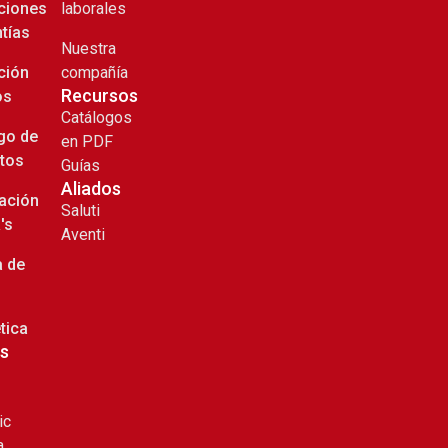
ciones
laborales
ntías
Nuestra
ción
compañía
Recursos
os
Catálogos
go de
en PDF
tos
Guías
Aliados
ación
Saluti
's
Aventi
a de
d
tica
s
ic
a