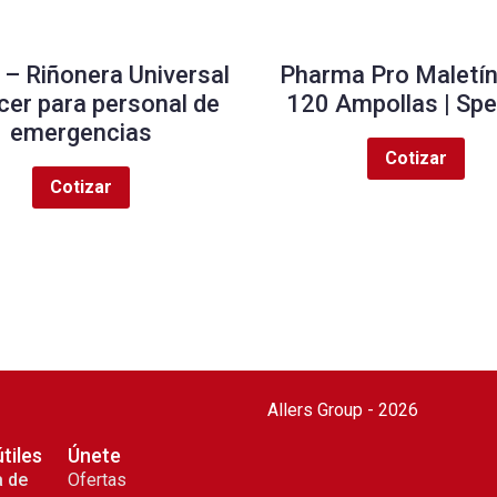
– Riñonera Universal
Pharma Pro Maletín
er para personal de
120 Ampollas | Sp
emergencias
Cotizar
Cotizar
Allers Group - 2026
útiles
Únete
a de
Ofertas