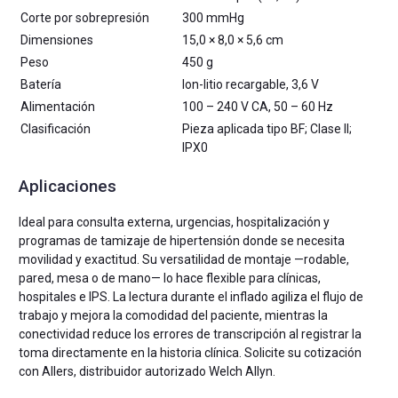
Corte por sobrepresión
300 mmHg
Dimensiones
15,0 × 8,0 × 5,6 cm
Peso
450 g
Batería
Ion-litio recargable, 3,6 V
Alimentación
100 – 240 V CA, 50 – 60 Hz
Clasificación
Pieza aplicada tipo BF; Clase II;
IPX0
Aplicaciones
Ideal para consulta externa, urgencias, hospitalización y
programas de tamizaje de hipertensión donde se necesita
movilidad y exactitud. Su versatilidad de montaje —rodable,
pared, mesa o de mano— lo hace flexible para clínicas,
hospitales e IPS. La lectura durante el inflado agiliza el flujo de
trabajo y mejora la comodidad del paciente, mientras la
conectividad reduce los errores de transcripción al registrar la
toma directamente en la historia clínica. Solicite su cotización
con Allers, distribuidor autorizado Welch Allyn.