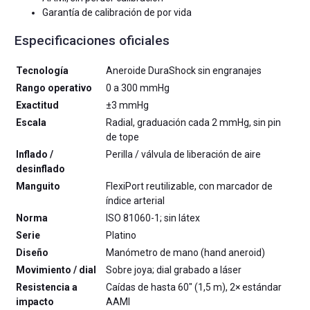
Garantía de calibración de por vida
Especificaciones oficiales
Tecnología
Aneroide DuraShock sin engranajes
Rango operativo
0 a 300 mmHg
Exactitud
±3 mmHg
Escala
Radial, graduación cada 2 mmHg, sin pin
de tope
Inflado /
Perilla / válvula de liberación de aire
desinflado
Manguito
FlexiPort reutilizable, con marcador de
índice arterial
Norma
ISO 81060-1; sin látex
Serie
Platino
Diseño
Manómetro de mano (hand aneroid)
Movimiento / dial
Sobre joya; dial grabado a láser
Resistencia a
Caídas de hasta 60″ (1,5 m), 2× estándar
impacto
AAMI