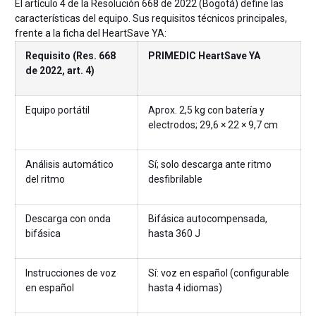
El artículo 4 de la Resolución 668 de 2022 (Bogotá) define las
características del equipo. Sus requisitos técnicos principales,
frente a la ficha del HeartSave YA:
Requisito (Res. 668
PRIMEDIC HeartSave YA
de 2022, art. 4)
Equipo portátil
Aprox. 2,5 kg con batería y
electrodos; 29,6 × 22 × 9,7 cm
Análisis automático
Sí; solo descarga ante ritmo
del ritmo
desfibrilable
Descarga con onda
Bifásica autocompensada,
bifásica
hasta 360 J
Instrucciones de voz
Sí: voz en español (configurable
en español
hasta 4 idiomas)