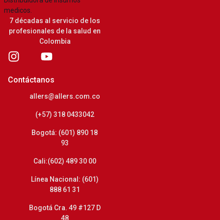
7 décadas al servicio de los
profesionales de la salud en
Colombia
Contáctanos
allers@allers.com.co
(+57) 318 0433042
Bogotá: (601) 890 18
93
Cali:(602) 489 30 00
Línea Nacional: (601)
888 61 31
Bogotá Cra. 49 #127 D
48