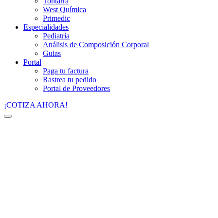
Tontarra
West Química
Primedic
Especialidades
Pediatría
Análisis de Composición Corporal
Guias
Portal
Paga tu factura
Rastrea tu pedido
Portal de Proveedores
¡COTIZA AHORA!