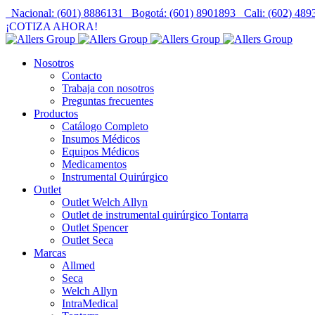
Nacional: (601) 8886131
Bogotá: (601) 8901893
Cali: (602) 48
¡COTIZA AHORA!
Nosotros
Contacto
Trabaja con nosotros
Preguntas frecuentes
Productos
Catálogo Completo
Insumos Médicos
Equipos Médicos
Medicamentos
Instrumental Quirúrgico
Outlet
Outlet Welch Allyn
Outlet de instrumental quirúrgico Tontarra
Outlet Spencer
Outlet Seca
Marcas
Allmed
Seca
Welch Allyn
IntraMedical