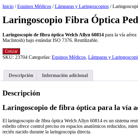
Inicio
/
Equipos Médicos
/
Lámparas y Laringoscopios
/ Laringoscopi
Laringoscopio Fibra Óptica Ped
Laringoscopio de fibra óptica Welch Allyn 60814
para la vía aérea
MacIntosh) bajo estándar ISO 7376. Reutilizable.
Cotizar
SKU:
23704
Categorías:
Equipos Médicos
,
Lámparas y Laringoscopi
Descripción
Información adicional
Descripción
Laringoscopio de fibra óptica para la vía a
El laringoscopio de fibra óptica Welch Allyn 60814 es un sistema reut
esbelto ofrece control preciso en espacios anatómicos reducidos, mientra
recién nacido durante la laringoscopia directa.