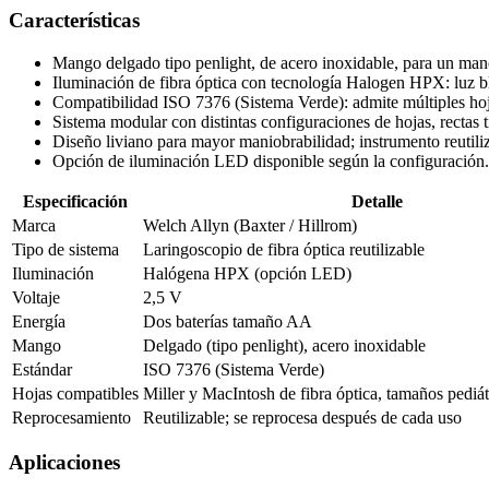
Características
Mango delgado tipo penlight, de acero inoxidable, para un mane
Iluminación de fibra óptica con tecnología Halogen HPX: luz blan
Compatibilidad ISO 7376 (Sistema Verde): admite múltiples hoja
Sistema modular con distintas configuraciones de hojas, rectas
Diseño liviano para mayor maniobrabilidad; instrumento reutiliz
Opción de iluminación LED disponible según la configuración.
Especificación
Detalle
Marca
Welch Allyn (Baxter / Hillrom)
Tipo de sistema
Laringoscopio de fibra óptica reutilizable
Iluminación
Halógena HPX (opción LED)
Voltaje
2,5 V
Energía
Dos baterías tamaño AA
Mango
Delgado (tipo penlight), acero inoxidable
Estándar
ISO 7376 (Sistema Verde)
Hojas compatibles
Miller y MacIntosh de fibra óptica, tamaños pediát
Reprocesamiento
Reutilizable; se reprocesa después de cada uso
Aplicaciones