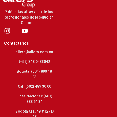
7 décadas al servicio de los
profesionales de la salud en
Colombia
Contáctanos
allers@allers.com.co
(+57) 318 0433042
Bogotá: (601) 890 18
93
Cali:(602) 489 30 00
Línea Nacional: (601)
888 61 31
Bogotá Cra. 49 #127 D
48