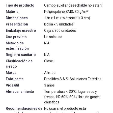
Tipo de producto
Campo auxiliar desechable no estéril
Material
Polipropileno SMS, 30 g/m²
Dimensiones
1 m x 1 m (tolerancia ± 3 cm)
Presentación
Bolsa x 5 unidades
Embalaje maestro
Caja x 300 unidades
Uso previsto
Un solo uso
Método de
N.A.
esterilización
Registro sanitario
N.A.
Clasificación de
Clase I
riesgo
Marca
Allmed
Fabricante
Proclides S.A.S. Soluciones Estériles
Vida útil
3 años
Almacenamiento
Temperatura < 30°C; lugar seco y
fresco; HR 60%-80%; libre de gases
cáusticos
Recomendaciones de
No usar si el producto está