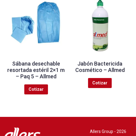
Sábana desechable
Jabón Bactericida
resortada estéril 2×1 m
Cosmético – Allmed
– Paq 5 – Allmed
Cotizar
Cotizar
Allers Group - 2026