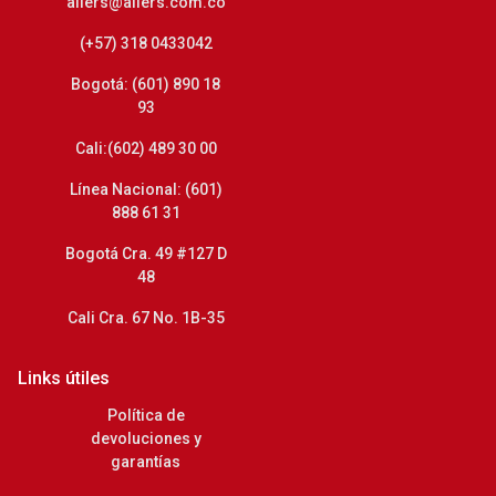
allers@allers.com.co
(+57) 318 0433042
Bogotá: (601) 890 18
93
Cali:(602) 489 30 00
Línea Nacional: (601)
888 61 31
Bogotá Cra. 49 #127 D
48
Cali Cra. 67 No. 1B-35
Links útiles
Política de
devoluciones y
garantías