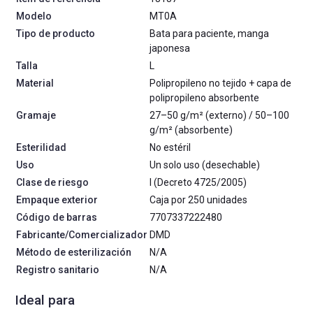
Modelo
MT0A
Tipo de producto
Bata para paciente, manga
japonesa
Talla
L
Material
Polipropileno no tejido + capa de
polipropileno absorbente
Gramaje
27–50 g/m² (externo) / 50–100
g/m² (absorbente)
Esterilidad
No estéril
Uso
Un solo uso (desechable)
Clase de riesgo
I (Decreto 4725/2005)
Empaque exterior
Caja por 250 unidades
Código de barras
7707337222480
Fabricante/Comercializador
DMD
Método de esterilización
N/A
Registro sanitario
N/A
Ideal para