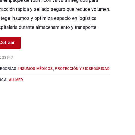
a empaque de foam, con válvula integrada para
racción rápida y sellado seguro que reduce volumen.
tege insumos y optimiza espacio en logística
pitalaria durante almacenamiento y transporte.
Cotizar
:
23947
EGORÍAS:
INSUMOS MÉDICOS
,
PROTECCIÓN Y BIOSEGURIDAD
RCA:
ALLMED