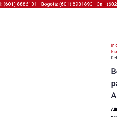
al: (601) 8886131
Bogotá: (601) 8901893
Cali: (6
Ini
logo Completo
Outlet Welch Allyn
Allmed
Pediatría
Bio
Ref
mos Médicos
Outlet de instrumental quirúrgico Tontarra
Seca
Análisis de Compo
B
pos Médicos
Outlet Spencer
Welch Allyn
Guias
camentos
Outlet Seca
IntraMedical
p
umental Quirúrgico
Tontarra
A
West Química
Primedic
Al