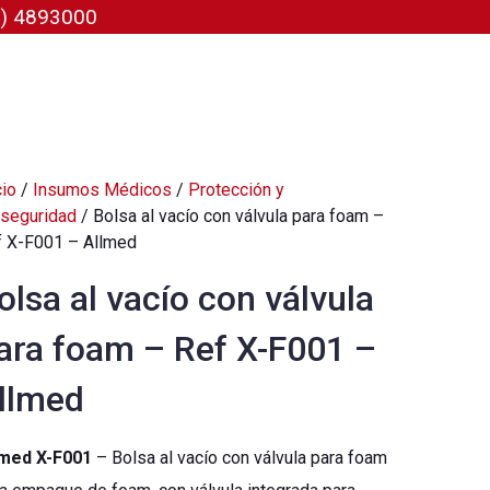
02) 4893000
cio
/
Insumos Médicos
/
Protección y
Paga tu factura
seguridad
/ Bolsa al vacío con válvula para foam –
 X-F001 – Allmed
sición Corporal
Rastrea tu pedido
olsa al vacío con válvula
Portal de Proveedores
ara foam – Ref X-F001 –
llmed
lmed X-F001
– Bolsa al vacío con válvula para foam