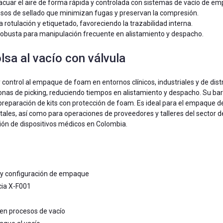
evacuar el aire de forma rápida y controlada con sistemas de vacío de e
esos de sellado que minimizan fugas y preservan la compresión.
ra rotulación y etiquetado, favoreciendo la trazabilidad interna.
y robusta para manipulación frecuente en alistamiento y despacho.
lsa al vacío con válvula
y control al empaque de foam en entornos clínicos, industriales y de distr
onas de picking, reduciendo tiempos en alistamiento y despacho. Su ba
la preparación de kits con protección de foam. Es ideal para el empaque
tales, así como para operaciones de proveedores y talleres del sector de
n de dispositivos médicos en Colombia.
 y configuración de empaque
cia X-F001
 en procesos de vacío