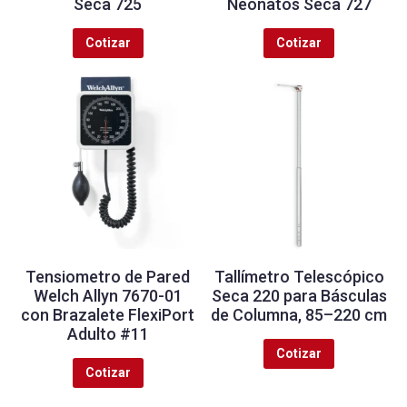
Seca 725
Neonatos Seca 727
Cotizar
Cotizar
Tensiometro de Pared
Tallímetro Telescópico
Welch Allyn 7670-01
Seca 220 para Básculas
con Brazalete FlexiPort
de Columna, 85–220 cm
Adulto #11
Cotizar
Cotizar