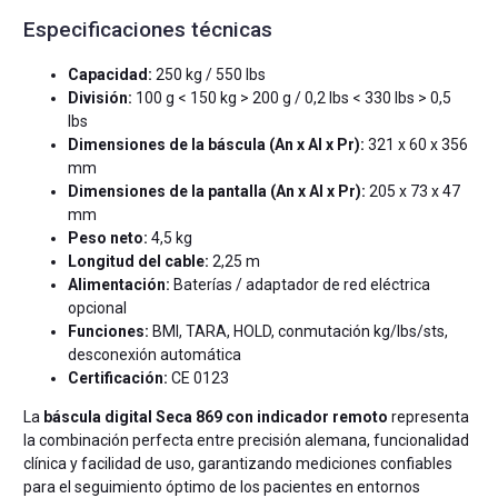
Especificaciones técnicas
Capacidad:
250 kg / 550 lbs
División:
100 g < 150 kg > 200 g / 0,2 lbs < 330 lbs > 0,5
lbs
Dimensiones de la báscula (An x Al x Pr):
321 x 60 x 356
mm
Dimensiones de la pantalla (An x Al x Pr):
205 x 73 x 47
mm
Peso neto:
4,5 kg
Longitud del cable:
2,25 m
Alimentación:
Baterías / adaptador de red eléctrica
opcional
Funciones:
BMI, TARA, HOLD, conmutación kg/lbs/sts,
desconexión automática
Certificación:
CE 0123
La
báscula digital Seca 869 con indicador remoto
representa
la combinación perfecta entre precisión alemana, funcionalidad
clínica y facilidad de uso, garantizando mediciones confiables
para el seguimiento óptimo de los pacientes en entornos