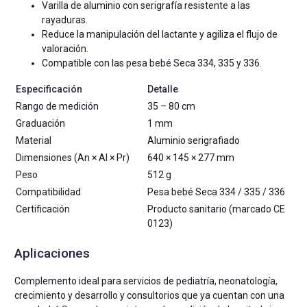
Varilla de aluminio con serigrafía resistente a las
rayaduras.
Reduce la manipulación del lactante y agiliza el flujo de
valoración.
Compatible con las pesa bebé Seca 334, 335 y 336.
Especificación
Detalle
Rango de medición
35 – 80 cm
Graduación
1 mm
Material
Aluminio serigrafiado
Dimensiones (An × Al × Pr)
640 × 145 × 277 mm
Peso
512 g
Compatibilidad
Pesa bebé Seca 334 / 335 / 336
Certificación
Producto sanitario (marcado CE
0123)
Aplicaciones
Complemento ideal para servicios de pediatría, neonatología,
crecimiento y desarrollo y consultorios que ya cuentan con una