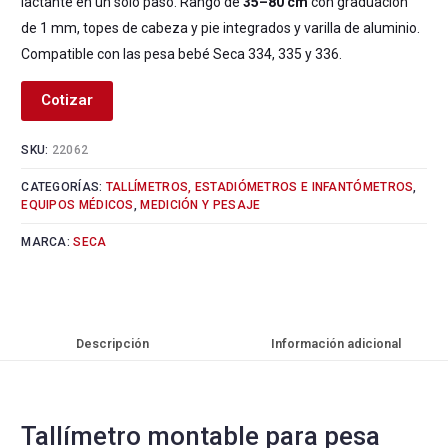
lactante en un solo paso. Rango de
35–80 cm
con graduación
de 1 mm, topes de cabeza y pie integrados y varilla de aluminio.
Compatible con las pesa bebé Seca 334, 335 y 336.
Cotizar
SKU:
22062
CATEGORÍAS:
TALLÍMETROS, ESTADIÓMETROS E INFANTÓMETROS
,
EQUIPOS MÉDICOS
,
MEDICIÓN Y PESAJE
MARCA:
SECA
Descripción
Información adicional
Tallímetro montable para pesa