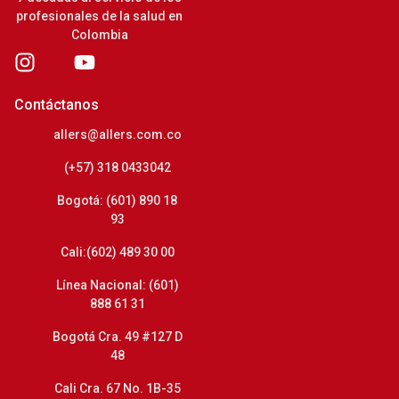
profesionales de la salud en
Colombia
Contáctanos
allers@allers.com.co
(+57) 318 0433042
Bogotá: (601) 890 18
93
Cali:(602) 489 30 00
Línea Nacional: (601)
888 61 31
Bogotá Cra. 49 #127 D
48
Cali Cra. 67 No. 1B-35