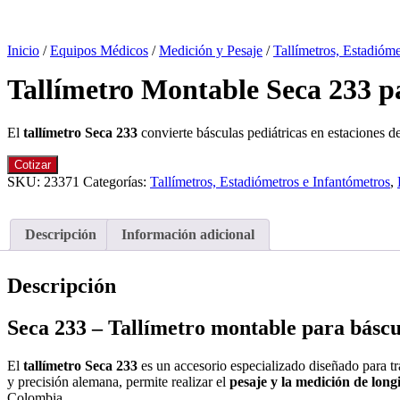
Inicio
/
Equipos Médicos
/
Medición y Pesaje
/
Tallímetros, Estadióme
Tallímetro Montable Seca 233 pa
El
tallímetro Seca 233
convierte básculas pediátricas en estaciones d
Cotizar
SKU:
23371
Categorías:
Tallímetros, Estadiómetros e Infantómetros
,
Descripción
Información adicional
Descripción
Seca 233 – Tallímetro montable para báscu
El
tallímetro Seca 233
es un accesorio especializado diseñado para t
y precisión alemana, permite realizar el
pesaje y la medición de long
Colombia.