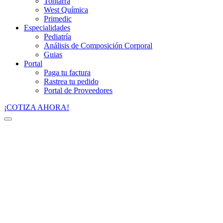
Tontarra
West Química
Primedic
Especialidades
Pediatría
Análisis de Composición Corporal
Guias
Portal
Paga tu factura
Rastrea tu pedido
Portal de Proveedores
¡COTIZA AHORA!