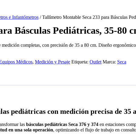
tros e Infantómetros
/ Tallímetro Montable Seca 233 para Básculas Ped
ra Básculas Pediátricas, 35-80 
e medición completas, con precisión de 35 a 80 cm. Diseño ergonómico y f
Equipos Médicos
,
Medición y Pesaje
Etiqueta:
Outlet
Marca:
Seca
las pediátricas con medición precisa de 35 
ransformar las
básculas pediátricas Seca 376 y 374
en estaciones comp
itud en una sola operación
, optimizando el flujo de trabajo en consult