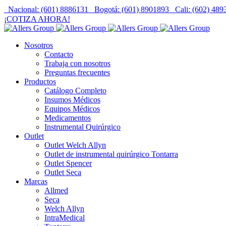
Nacional: (601) 8886131
Bogotá: (601) 8901893
Cali: (602) 48
¡COTIZA AHORA!
Nosotros
Contacto
Trabaja con nosotros
Preguntas frecuentes
Productos
Catálogo Completo
Insumos Médicos
Equipos Médicos
Medicamentos
Instrumental Quirúrgico
Outlet
Outlet Welch Allyn
Outlet de instrumental quirúrgico Tontarra
Outlet Spencer
Outlet Seca
Marcas
Allmed
Seca
Welch Allyn
IntraMedical