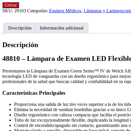
Cotizar
SKU:
29103
Categorías:
Equipos Médicos
,
Lámparas y Laringoscopi
Descripción
Información adicional
Descripción
48810 – Lámpara de Examen LED Flexible
Presentamos la Lámpara de Examen Green Series™ IV de Welch Allyn, 
tecnología LED de vanguardia con un diseño ergonómico para mejorar l
profesionales de la salud que buscan calidad y confiabilidad en su eq
Características Principales
Proporciona una salida de luz tres veces superior a la de los tub
Elimina la necesidad de sustituir bombillas gracias a su únic
Diseño ergonómico con cabeza compacta que facilita el posicion
Tubo de luz excepcionalmente flexible, duplicando la longitud 
Control de encendido/apagado sin contacto, garantizando una op
Montaje rápido y sencillo, disponible en base móvil, soporte de