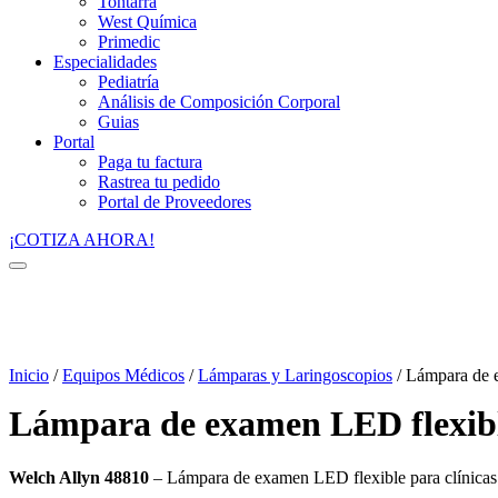
Tontarra
West Química
Primedic
Especialidades
Pediatría
Análisis de Composición Corporal
Guias
Portal
Paga tu factura
Rastrea tu pedido
Portal de Proveedores
¡COTIZA AHORA!
Inicio
/
Equipos Médicos
/
Lámparas y Laringoscopios
/ Lámpara de 
Lámpara de examen LED flexibl
Welch Allyn 48810
– Lámpara de examen LED flexible para clínicas co