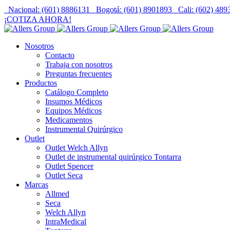
Nacional: (601) 8886131
Bogotá: (601) 8901893
Cali: (602) 48
¡COTIZA AHORA!
Nosotros
Contacto
Trabaja con nosotros
Preguntas frecuentes
Productos
Catálogo Completo
Insumos Médicos
Equipos Médicos
Medicamentos
Instrumental Quirúrgico
Outlet
Outlet Welch Allyn
Outlet de instrumental quirúrgico Tontarra
Outlet Spencer
Outlet Seca
Marcas
Allmed
Seca
Welch Allyn
IntraMedical