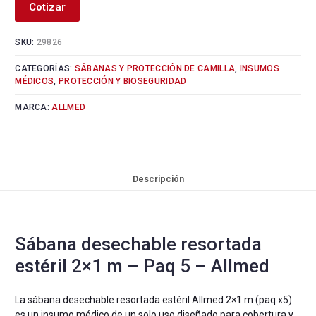
Cotizar
SKU:
29826
CATEGORÍAS:
SÁBANAS Y PROTECCIÓN DE CAMILLA
,
INSUMOS
MÉDICOS
,
PROTECCIÓN Y BIOSEGURIDAD
MARCA:
ALLMED
Descripción
Sábana desechable resortada
estéril 2×1 m – Paq 5 – Allmed
La sábana desechable resortada estéril Allmed 2×1 m (paq x5)
es un insumo médico de un solo uso diseñado para cobertura y