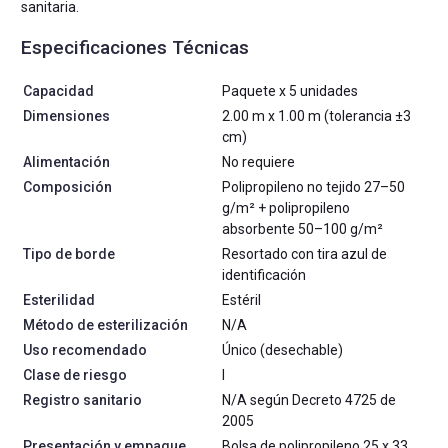
sanitaria.
Especificaciones Técnicas
Capacidad
Paquete x 5 unidades
Dimensiones
2.00 m x 1.00 m (tolerancia ±3
cm)
Alimentación
No requiere
Composición
Polipropileno no tejido 27–50
g/m² + polipropileno
absorbente 50–100 g/m²
Tipo de borde
Resortado con tira azul de
identificación
Esterilidad
Estéril
Método de esterilización
N/A
Uso recomendado
Único (desechable)
Clase de riesgo
I
Registro sanitario
N/A según Decreto 4725 de
2005
Presentación y empaque
Bolsa de polipropileno 25 x 33